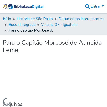
Entrar
Comunidades
&
Início
História de São Paulo
Documentos Interessantes
Coleções
Busca Integrada
Volume 07 - Iguatemi
Tudo na
Para o Capitão Mor José de Almeida Leme
Biblioteca
Digital
Para o Capitão Mor José de Almeida
Estatísticas
Leme
Carregando...
Arquivos