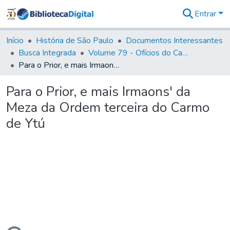
Entrar
Comunidades
&
Início
História de São Paulo
Documentos Interessantes
Coleções
Busca Integrada
Volume 79 - Ofícios do Capitão General Martim Lopes Lobo de Saldanha (1777)
Tudo na
Para o Prior, e mais Irmaons' da Meza da Ordem terceira do Carmo de Ytú
Biblioteca
Digital
Para o Prior, e mais Irmaons' da
Estatísticas
Meza da Ordem terceira do Carmo
de Ytú