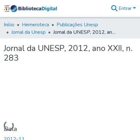
Entrar
Comunidades
&
Início
Hemeroteca
Publicações Unesp
Coleções
Jornal da Unesp
Jornal da UNESP, 2012, ano XXII, n. 283
Tudo na
Biblioteca
Jornal da UNESP, 2012, ano XXII, n.
Digital
283
Estatísticas
Carregando...
Data
2012-11