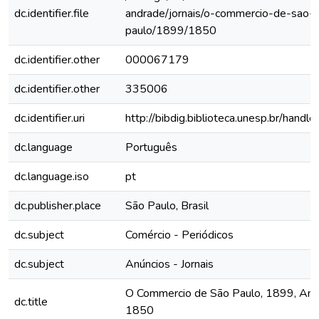
dc.identifier.file
andrade/jornais/o-commercio-de-sao-
paulo/1899/1850
dc.identifier.other
000067179
dc.identifier.other
335006
dc.identifier.uri
http://bibdig.biblioteca.unesp.br/hand
dc.language
Português
dc.language.iso
pt
dc.publisher.place
São Paulo, Brasil
dc.subject
Comércio - Periódicos
dc.subject
Anúncios - Jornais
O Commercio de São Paulo, 1899, Ano V
dc.title
1850