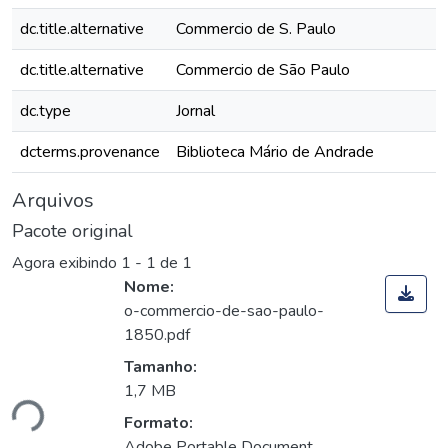
dc.title.alternative
Commercio de S. Paulo
dc.title.alternative
Commercio de São Paulo
dc.type
Jornal
dcterms.provenance
Biblioteca Mário de Andrade
Arquivos
Pacote original
Agora exibindo
1 - 1 de 1
Nome:
o-commercio-de-sao-paulo-
1850.pdf
Tamanho:
ando...
1,7 MB
Formato:
Adobe Portable Document