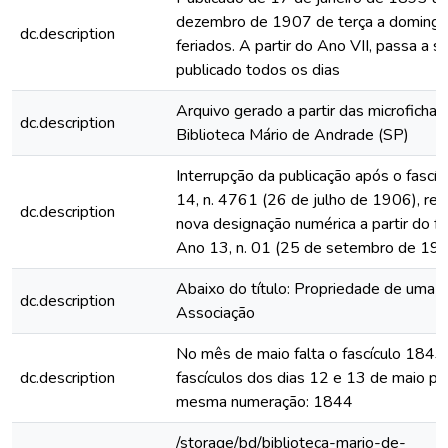
dezembro de 1907 de terça a domingo
dc.description
feriados. A partir do Ano VII, passa a s
publicado todos os dias
Arquivo gerado a partir das microfichas
dc.description
Biblioteca Mário de Andrade (SP)
Interrupção da publicação após o fascí
14, n. 4761 (26 de julho de 1906), rein
dc.description
nova designação numérica a partir do fa
Ano 13, n. 01 (25 de setembro de 19
Abaixo do título: Propriedade de uma
dc.description
Associação
No mês de maio falta o fascículo 1843
dc.description
fascículos dos dias 12 e 13 de maio p
mesma numeração: 1844
/storage/bd/biblioteca-mario-de-