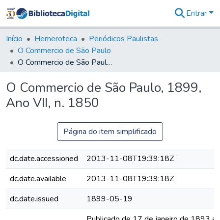
Entrar
Comunidades
&
Início
Hemeroteca
Periódicos Paulistas
Coleções
O Commercio de São Paulo
Tudo na
O Commercio de São Paulo, 1899, Ano VII, n. 1850
Biblioteca
Digital
O Commercio de São Paulo, 1899,
Estatísticas
Ano VII, n. 1850
Página do item simplificado
dc.date.accessioned
2013-11-08T19:39:18Z
dc.date.available
2013-11-08T19:39:18Z
dc.date.issued
1899-05-19
Publicado de 17 de janeiro de 1893 a