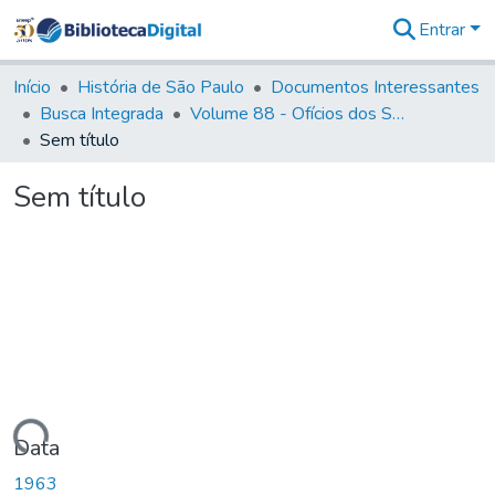
Entrar
Comunidades
&
Início
História de São Paulo
Documentos Interessantes
Coleções
Busca Integrada
Volume 88 - Ofícios dos Senhores Governadores Interinos da Capitania de São Paulo (1817- 1819)
Tudo na
Sem título
Biblioteca
Digital
Sem título
Estatísticas
Carregando...
Data
1963