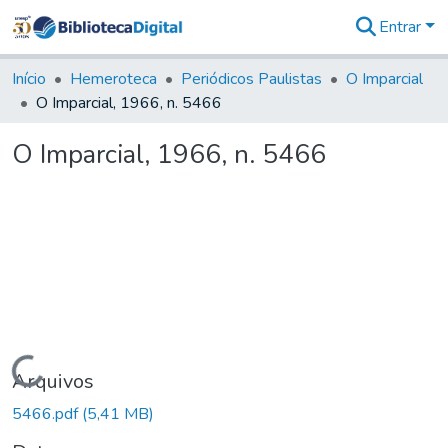
Entrar
Comunidades
&
Início
Hemeroteca
Periódicos Paulistas
O Imparcial
Coleções
O Imparcial, 1966, n. 5466
Tudo na
Biblioteca
O Imparcial, 1966, n. 5466
Digital
Estatísticas
Carregando...
Arquivos
5466.pdf
(5,41 MB)