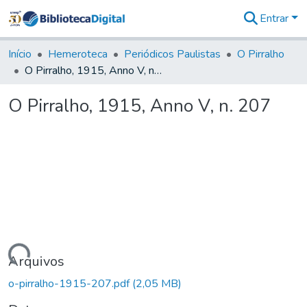
Entrar
Comunidades
&
Início
Hemeroteca
Periódicos Paulistas
O Pirralho
Coleções
O Pirralho, 1915, Anno V, n. 207
Tudo na
Biblioteca
O Pirralho, 1915, Anno V, n. 207
Digital
Estatísticas
rregando...
Arquivos
o-pirralho-1915-207.pdf
(2,05 MB)