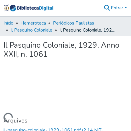
Entrar
Comunidades
&
Início
Hemeroteca
Periódicos Paulistas
Coleções
Il Pasquino Coloniale
Il Pasquino Coloniale, 1929, Anno XXII, n. 1061
Tudo na
Biblioteca
Il Pasquino Coloniale, 1929, Anno
Digital
XXII, n. 1061
Estatísticas
Carregando...
Arquivos
il-pasquino-coloniale-1929-1061.pdf
(2,14 MB)