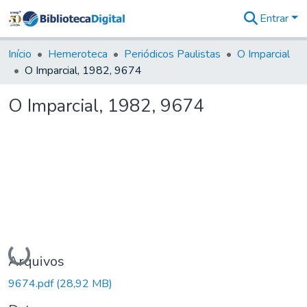
Entrar
Comunidades
&
Início
Hemeroteca
Periódicos Paulistas
O Imparcial
Coleções
O Imparcial, 1982, 9674
Tudo na
Biblioteca
O Imparcial, 1982, 9674
Digital
Estatísticas
Carregando...
Arquivos
9674.pdf
(28,92 MB)