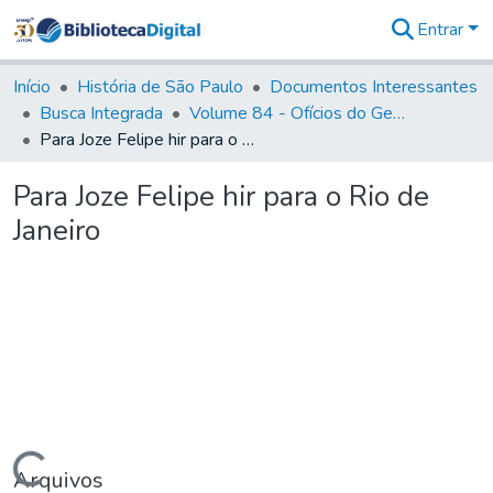
Entrar
Comunidades
&
Início
História de São Paulo
Documentos Interessantes
Coleções
Busca Integrada
Volume 84 - Ofícios do General Martins Lopes de Saldanha (Governador da Capitania): 1782- 1786
Tudo na
Para Joze Felipe hir para o Rio de Janeiro
Biblioteca
Digital
Para Joze Felipe hir para o Rio de
Estatísticas
Janeiro
Arquivos