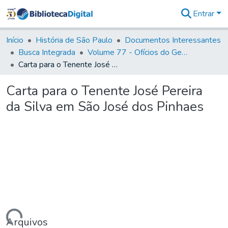
Entrar
Comunidades
&
Início
História de São Paulo
Documentos Interessantes
Coleções
Busca Integrada
Volume 77 - Ofícios do General Martim Lopes Lobo de Saldanha (Governador da Capitania): 1776-1777
Tudo na
Carta para o Tenente José Pereira da Silva em São José dos Pinhaes
Biblioteca
Digital
Carta para o Tenente José Pereira
Estatísticas
da Silva em São José dos Pinhaes
Arquivos