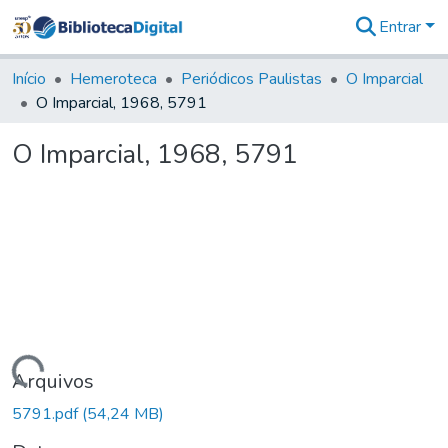
Entrar
Comunidades
&
Início
Hemeroteca
Periódicos Paulistas
O Imparcial
Coleções
O Imparcial, 1968, 5791
Tudo na
Biblioteca
O Imparcial, 1968, 5791
Digital
Estatísticas
Carregando...
Arquivos
5791.pdf
(54,24 MB)