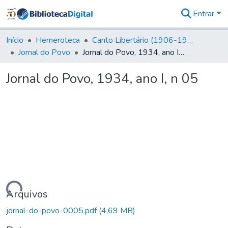
Entrar
Comunidades
&
Início
Hemeroteca
Canto Libertário (1906-1995)
Coleções
Jornal do Povo
Jornal do Povo, 1934, ano I, n 05
Tudo na
Biblioteca
Jornal do Povo, 1934, ano I, n 05
Digital
Estatísticas
rregando...
Arquivos
jornal-do-povo-0005.pdf
(4,69 MB)