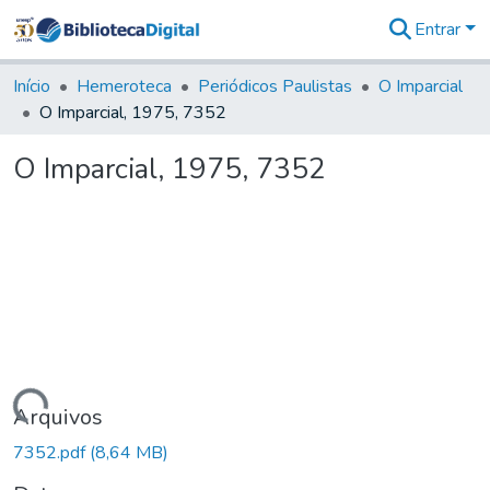
Entrar
Comunidades
&
Início
Hemeroteca
Periódicos Paulistas
O Imparcial
Coleções
O Imparcial, 1975, 7352
Tudo na
Biblioteca
O Imparcial, 1975, 7352
Digital
Estatísticas
Carregando...
Arquivos
7352.pdf
(8,64 MB)