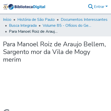
Entrar
Comunidades
&
Início
História de São Paulo
Documentos Interessantes
Coleções
Busca Integrada
Volume 85 - Ofícios do General Francisco da Cunha Menezes (Governador da Capitania): 1782- 1786
Tudo na
Para Manoel Roiz de Araujo Bellem, Sargento mor da Vila de Mogy merim
Biblioteca
Digital
Para Manoel Roiz de Araujo Bellem,
Estatísticas
Sargento mor da Vila de Mogy
merim