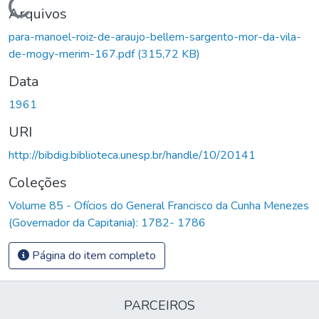
Carregando...
Arquivos
para-manoel-roiz-de-araujo-bellem-sargento-mor-da-vila-
de-mogy-merim-167.pdf
(315,72 KB)
Data
1961
URI
http://bibdig.biblioteca.unesp.br/handle/10/20141
Coleções
Volume 85 - Ofícios do General Francisco da Cunha Menezes
(Governador da Capitania): 1782- 1786
Página do item completo
PARCEIROS