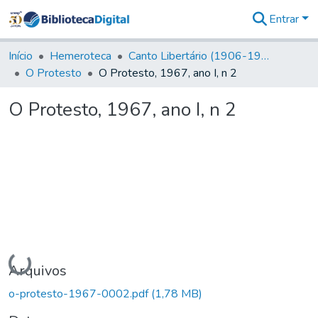
Entrar
Comunidades
&
Início
Hemeroteca
Canto Libertário (1906-1995)
Coleções
O Protesto
O Protesto, 1967, ano I, n 2
Tudo na
Biblioteca
O Protesto, 1967, ano I, n 2
Digital
Estatísticas
Carregando...
Arquivos
o-protesto-1967-0002.pdf
(1,78 MB)