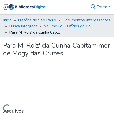
Entrar
Comunidades
&
Início
História de São Paulo
Documentos Interessantes
Coleções
Busca Integrada
Volume 85 - Ofícios do General Francisco da Cunha Menezes (Governador da Capitania): 1782- 1786
Tudo na
Para M. Roiz' da Cunha Capitam mor de Mogy das Cruzes
Biblioteca
Digital
Para M. Roiz' da Cunha Capitam mor
Estatísticas
de Mogy das Cruzes
Carregando...
Arquivos