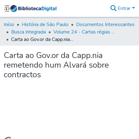
Entrar
Comunidades
&
Início
História de São Paulo
Documentos Interessantes
Coleções
Busca Integrada
Volume 24 - Cartas régias e provisões (1730- 1738)
Tudo na
Carta ao Gov.or da Capp.nia remetendo hum Alvará sobre contractos
Biblioteca
Digital
Carta ao Gov.or da Capp.nia
Estatísticas
remetendo hum Alvará sobre
contractos