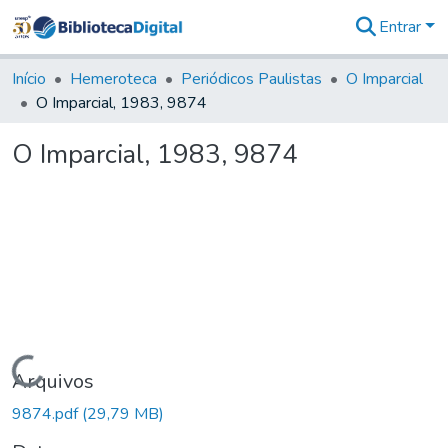
Entrar
Comunidades
&
Início
Hemeroteca
Periódicos Paulistas
O Imparcial
Coleções
O Imparcial, 1983, 9874
Tudo na
Biblioteca
O Imparcial, 1983, 9874
Digital
Estatísticas
Carregando...
Arquivos
9874.pdf
(29,79 MB)