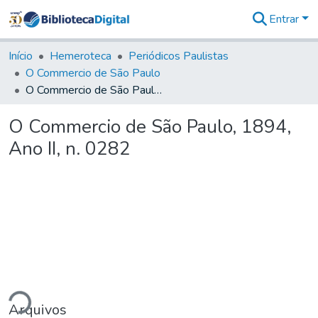
Entrar
Comunidades
&
Início
Hemeroteca
Periódicos Paulistas
Coleções
O Commercio de São Paulo
Tudo na
O Commercio de São Paulo, 1894, Ano II, n. 0282
Biblioteca
Digital
O Commercio de São Paulo, 1894,
Estatísticas
Ano II, n. 0282
ando...
Arquivos