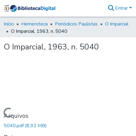
Entrar
Comunidades
&
Início
Hemeroteca
Periódicos Paulistas
O Imparcial
Coleções
O Imparcial, 1963, n. 5040
Tudo na
Biblioteca
O Imparcial, 1963, n. 5040
Digital
Estatísticas
Carregando...
Arquivos
5040.pdf
(8,92 MB)