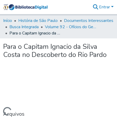
Entrar
Comunidades
&
Início
História de São Paulo
Documentos Interessantes
Coleções
Busca Integrada
Volume 92 - Ofícios do General D. Luiz aos diversos funcionários da Capitania (1768- 1772)
Tudo na
Para o Capitam Ignacio da Silva Costa no Descoberto do Rio Pardo
Biblioteca
Digital
Para o Capitam Ignacio da Silva
Estatísticas
Costa no Descoberto do Rio Pardo
Arquivos