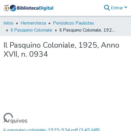
Entrar
Comunidades
&
Início
Hemeroteca
Periódicos Paulistas
Coleções
Il Pasquino Coloniale
Il Pasquino Coloniale, 1925, Anno XVII, n. 0934
Tudo na
Biblioteca
Il Pasquino Coloniale, 1925, Anno
Digital
XVII, n. 0934
Estatísticas
Carregando...
Arquivos
il-pasquino-coloniale-1925-934.pdf
(3,45 MB)