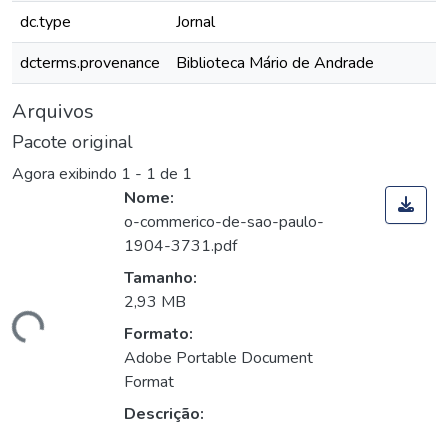
dc.type
Jornal
dcterms.provenance
Biblioteca Mário de Andrade
Arquivos
Pacote original
Agora exibindo
1 - 1 de 1
Nome:
o-commerico-de-sao-paulo-
1904-3731.pdf
Tamanho:
2,93 MB
gando...
Formato:
Adobe Portable Document
Format
Descrição: