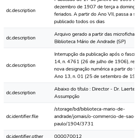
dezembro de 1907 de terça a domingo
dc.description
feriados. A partir do Ano VII, passa a s
publicado todos os dias
Arquivo gerado a partir das microfichas
dc.description
Biblioteca Mário de Andrade (SP)
Interrupção da publicação após o fascí
14, n. 4761 (26 de julho de 1906), rein
dc.description
nova designação numérica a partir do fa
Ano 13, n. 01 (25 de setembro de 19
Abaixo do título : Director - Dr. Laerte 
dc.description
Assumpção
/storage/bd/biblioteca-mario-de-
dc.identifier.file
andrade/jornais/o-commercio-de-sao-
paulo/1904/3731
dc.identifier.other
000070012