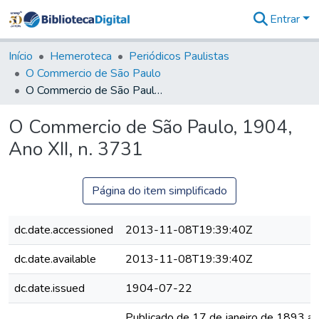
Entrar
Comunidades
&
Início
Hemeroteca
Periódicos Paulistas
Coleções
O Commercio de São Paulo
Tudo na
O Commercio de São Paulo, 1904, Ano XII, n. 3731
Biblioteca
Digital
O Commercio de São Paulo, 1904,
Estatísticas
Ano XII, n. 3731
Página do item simplificado
dc.date.accessioned
2013-11-08T19:39:40Z
dc.date.available
2013-11-08T19:39:40Z
dc.date.issued
1904-07-22
Publicado de 17 de janeiro de 1893 a