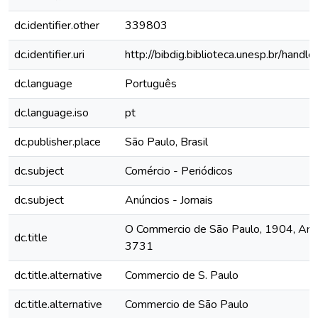
dc.identifier.other
339803
dc.identifier.uri
http://bibdig.biblioteca.unesp.br/hand
dc.language
Português
dc.language.iso
pt
dc.publisher.place
São Paulo, Brasil
dc.subject
Comércio - Periódicos
dc.subject
Anúncios - Jornais
O Commercio de São Paulo, 1904, Ano X
dc.title
3731
dc.title.alternative
Commercio de S. Paulo
dc.title.alternative
Commercio de São Paulo