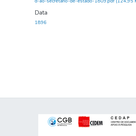
d-ao-secretario-de-estado-1809.pdf
(124,95 
Data
1896