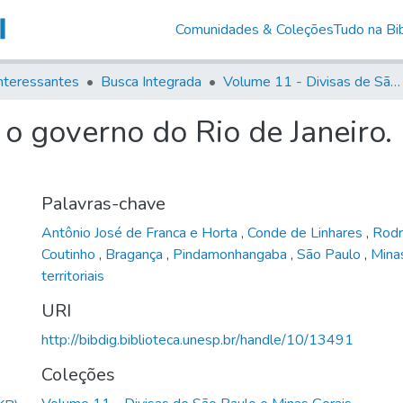
Comunidades & Coleções
Tudo na Bib
nteressantes
Busca Integrada
Volume 11 - Divisas de São Paulo e Minas Gerais
 governo do Rio de Janeiro. 
Palavras-chave
Antônio José de Franca e Horta
,
Conde de Linhares
,
Rodr
Coutinho
,
Bragança
,
Pindamonhangaba
,
São Paulo
,
Mina
territoriais
URI
http://bibdig.biblioteca.unesp.br/handle/10/13491
Coleções