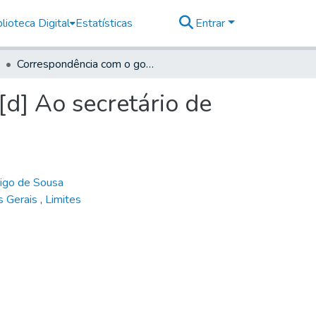
lioteca Digital
Estatísticas
Entrar
Correspondência com o governo do Rio de Janeiro. [d] Ao secretário de Estado, 1809
[d] Ao secretário de
igo de Sousa
s Gerais
,
Limites