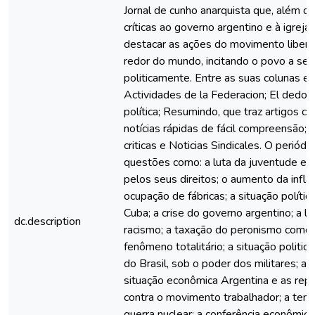
Jornal de cunho anarquista que, além de
críticas ao governo argentino e à igreja
destacar as ações do movimento libert
redor do mundo, incitando o povo a se 
politicamente. Entre as suas colunas es
Actividades de la Federacion; El dedo en
política; Resumindo, que traz artigos cu
notícias rápidas de fácil compreensão;
criticas e Noticias Sindicales. O periódi
questões como: a luta da juventude est
pelos seus direitos; o aumento da infla
ocupação de fábricas; a situação polític
Cuba; a crise do governo argentino; a lu
dc.description
racismo; a taxação do peronismo como
fenômeno totalitário; a situação politica
do Brasil, sob o poder dos militares; a di
situação econômica Argentina e as repr
contra o movimento trabalhador; a ten
guerra nuclear; a conferência econômica