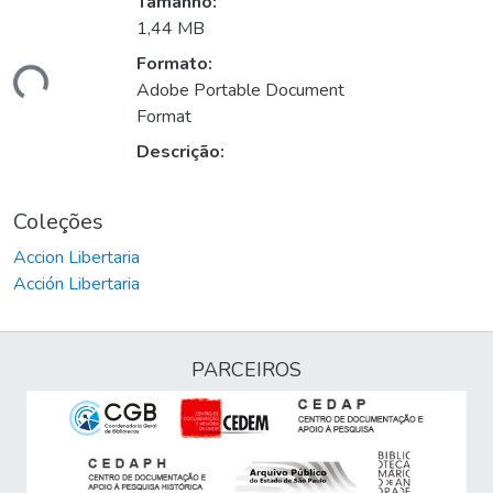
Tamanho:
1,44 MB
Formato:
ando...
Adobe Portable Document
Format
Descrição:
Coleções
Accion Libertaria
Acción Libertaria
PARCEIROS