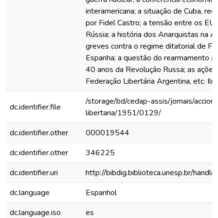
interamericana; a situação de Cuba, r
por Fidel Castro; a tensão entre os EU
Rússia; a história dos Anarquistas na A
greves contra o regime ditatorial de Fr
Espanha; a questão do rearmamento a
40 anos da Revolução Russa; as ações
Federação Libertária Argentina, etc. Ilu
/storage/bd/cedap-assis/jornais/accion-
dc.identifier.file
libertaria/1951/0129/
dc.identifier.other
000019544
dc.identifier.other
346225
dc.identifier.uri
http://bibdig.biblioteca.unesp.br/hand
dc.language
Espanhol
dc.language.iso
es