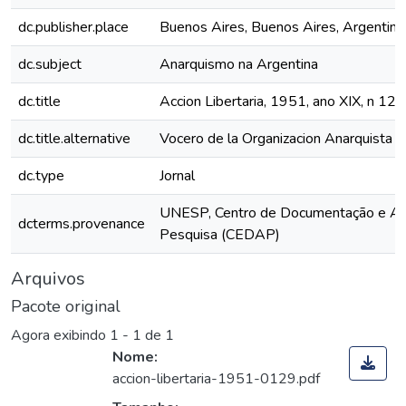
dc.publisher.place
Buenos Aires, Buenos Aires, Argentina
dc.subject
Anarquismo na Argentina
dc.title
Accion Libertaria, 1951, ano XIX, n 129
dc.title.alternative
Vocero de la Organizacion Anarquista F
dc.type
Jornal
UNESP, Centro de Documentação e Ap
dcterms.provenance
Pesquisa (CEDAP)
Arquivos
Pacote original
Agora exibindo
1 - 1 de 1
Nome:
accion-libertaria-1951-0129.pdf