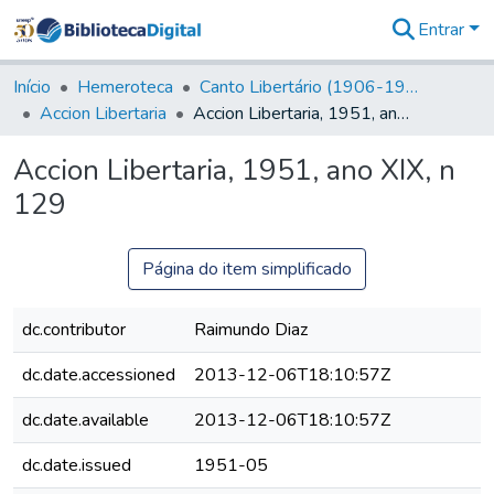
Entrar
Comunidades
&
Início
Hemeroteca
Canto Libertário (1906-1995)
Coleções
Accion Libertaria
Accion Libertaria, 1951, ano XIX, n 129
Tudo na
Biblioteca
Accion Libertaria, 1951, ano XIX, n
Digital
129
Estatísticas
Página do item simplificado
dc.contributor
Raimundo Diaz
dc.date.accessioned
2013-12-06T18:10:57Z
dc.date.available
2013-12-06T18:10:57Z
dc.date.issued
1951-05