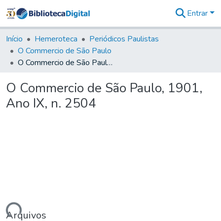
Entrar
Comunidades
&
Início
Hemeroteca
Periódicos Paulistas
Coleções
O Commercio de São Paulo
Tudo na
O Commercio de São Paulo, 1901, Ano IX, n. 2504
Biblioteca
Digital
O Commercio de São Paulo, 1901,
Estatísticas
Ano IX, n. 2504
Arquivos