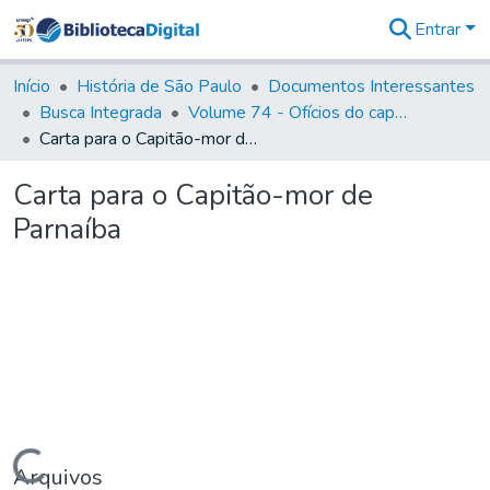
Entrar
Comunidades
&
Início
História de São Paulo
Documentos Interessantes
Coleções
Busca Integrada
Volume 74 - Ofícios do capitão General Martim Lopes Lobo de Saldanha às Câmaras e Comandantes da Capitania (1775)
Tudo na
Carta para o Capitão-mor de Parnaíba
Biblioteca
Digital
Carta para o Capitão-mor de
Estatísticas
Parnaíba
Carregando...
Arquivos