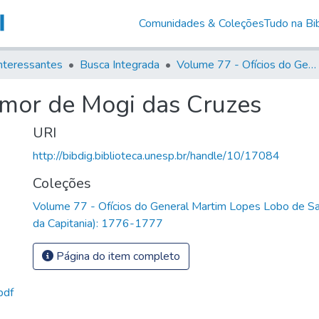
Comunidades & Coleções
Tudo na Bib
nteressantes
Busca Integrada
Volume 77 - Ofícios do General Martim Lopes Lobo de Saldanha (Governador da Capitania): 1776-1777
-mor de Mogi das Cruzes
URI
http://bibdig.biblioteca.unesp.br/handle/10/17084
Coleções
Volume 77 - Ofícios do General Martim Lopes Lobo de S
da Capitania): 1776-1777
Página do item completo
pdf