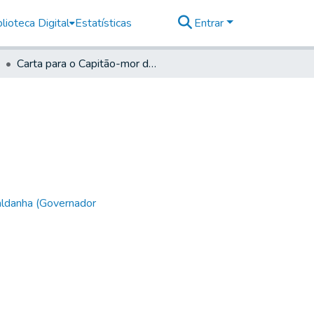
lioteca Digital
Estatísticas
Entrar
Carta para o Capitão-mor de Mogi das Cruzes
aldanha (Governador