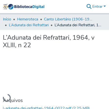
Entrar
Comunidades
&
Início
Hemeroteca
Canto Libertário (1906-1995)
Coleções
L’Adunata dei Refrattari
L’Adunata dei Refrattari, 1964, v XLIII, n 22
Tudo na
Biblioteca
L’Adunata dei Refrattari, 1964, v
Digital
XLIII, n 22
Estatísticas
Carregando...
Arquivos
l-adunata-dei-refrattari-1964-0022.pdf
(2,25 MB)