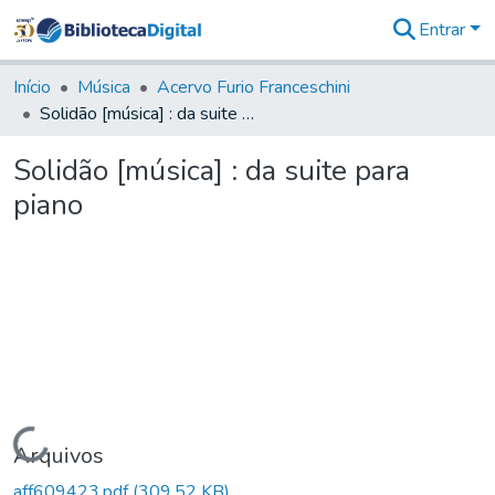
Entrar
Comunidades
&
Início
Música
Acervo Furio Franceschini
Coleções
Solidão [música] : da suite para piano
Tudo na
Biblioteca
Solidão [música] : da suite para
Digital
piano
Estatísticas
Carregando...
Arquivos
aff609423.pdf
(309,52 KB)