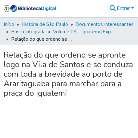
Entrar
Comunidades
&
Início
História de São Paulo
Documentos Interessantes
Coleções
Busca Integrada
Volume 08 - Iguatemi [Expedições para proteção e sustento]
Tudo na
Relação do que ordeno se apronte logo na Vila de Santos e se conduza com toda a brevidade ao porto de Araritaguaba para marchar para a praça do Iguatemi
Biblioteca
Digital
Relação do que ordeno se apronte
Estatísticas
logo na Vila de Santos e se conduza
com toda a brevidade ao porto de
Araritaguaba para marchar para a
praça do Iguatemi