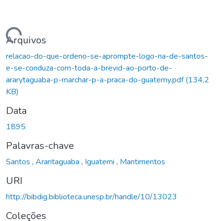
Carregando...
Arquivos
relacao-do-que-ordeno-se-aprompte-logo-na-de-santos-
e-se-conduza-com-toda-a-brevid-ao-porto-de-
ararytaguaba-p-marchar-p-a-praca-do-guatemy.pdf
(134,2
KB)
Data
1895
Palavras-chave
Santos
,
Araritaguaba
,
Iguatemi
,
Mantimentos
URI
http://bibdig.biblioteca.unesp.br/handle/10/13023
Coleções