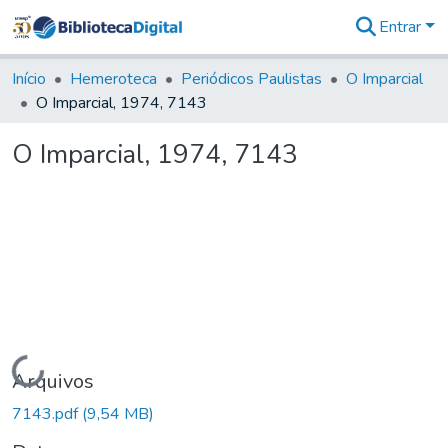
Entrar
Comunidades
&
Início
Hemeroteca
Periódicos Paulistas
O Imparcial
Coleções
O Imparcial, 1974, 7143
Tudo na
Biblioteca
O Imparcial, 1974, 7143
Digital
Estatísticas
Carregando...
Arquivos
7143.pdf
(9,54 MB)