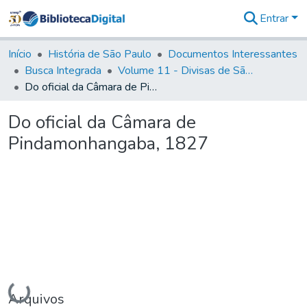
Entrar
Comunidades
&
Início
História de São Paulo
Documentos Interessantes
Coleções
Busca Integrada
Volume 11 - Divisas de São Paulo e Minas Gerais
Tudo na
Do oficial da Câmara de Pindamonhangaba, 1827
Biblioteca
Digital
Do oficial da Câmara de
Estatísticas
Pindamonhangaba, 1827
Carregando...
Arquivos