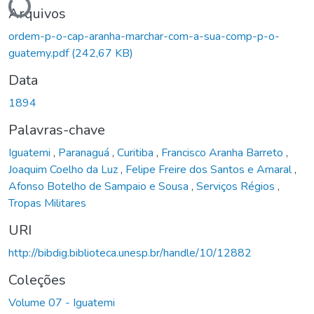
Arquivos
ordem-p-o-cap-aranha-marchar-com-a-sua-comp-p-o-
guatemy.pdf
(242,67 KB)
Data
1894
Palavras-chave
Iguatemi
,
Paranaguá
,
Curitiba
,
Francisco Aranha Barreto
,
Joaquim Coelho da Luz
,
Felipe Freire dos Santos e Amaral
,
Afonso Botelho de Sampaio e Sousa
,
Serviços Régios
,
Tropas Militares
URI
http://bibdig.biblioteca.unesp.br/handle/10/12882
Coleções
Volume 07 - Iguatemi