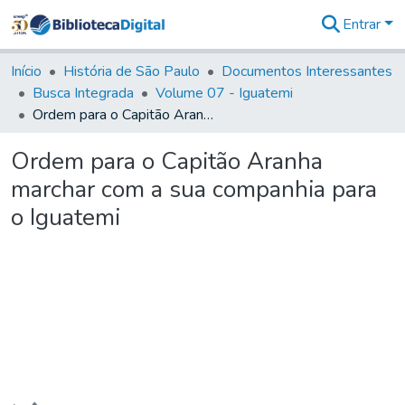
Entrar
Comunidades
&
Início
História de São Paulo
Documentos Interessantes
Coleções
Busca Integrada
Volume 07 - Iguatemi
Tudo na
Ordem para o Capitão Aranha marchar com a sua companhia para o Iguatemi
Biblioteca
Digital
Ordem para o Capitão Aranha
Estatísticas
marchar com a sua companhia para
o Iguatemi
Carregando...