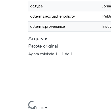
dc.type
Jorna
dcterms.accrualPeriodicity
Publ
dcterms.provenance
Inst
Arquivos
Pacote original
Agora exibindo
1 - 1 de 1
Coleções