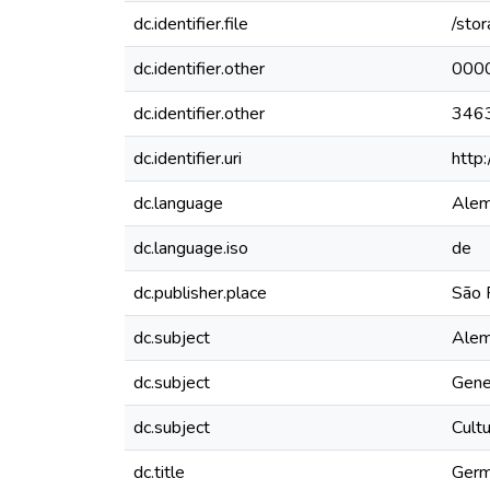
dc.identifier.file
/sto
dc.identifier.other
000
dc.identifier.other
346
dc.identifier.uri
http
dc.language
Ale
dc.language.iso
de
dc.publisher.place
São P
dc.subject
Alem
dc.subject
Gene
dc.subject
Cultu
dc.title
Germa