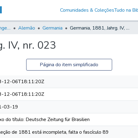
Comunidades & Coleções
Tudo na Bib
Jornais em Língua Estrangeira
Alemão
Germania
Germania, 1881, Jahrg. IV, nr. 023
 IV, nr. 023
Página do item simplificado
3-12-06T18:11:20Z
3-12-06T18:11:20Z
1-03-19
o do título: Deutsche Zeitung für Brasilien
leção de 1881 está incompleta, falta o fascículo 89