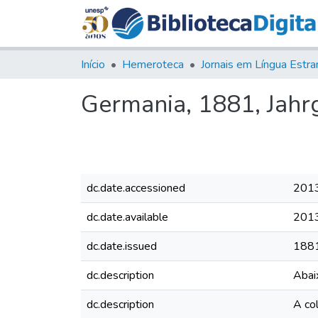
Início
Hemeroteca
Germania, 1881, Jahrg.
dc.date.accessioned
201
dc.date.available
201
dc.date.issued
188
dc.description
Abaix
dc.description
A co