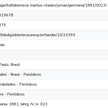
rage/bd/biblioteca-martius-staden/jornais/germania/1881/0023/
019678
375
://bibdig.biblioteca.unesp.br/handle/10/23393
mão
aulo, Brasil
ães - Brasil - Periódicos
ralidades - Periódicos
ra - Periódicos
nia, 1881, Jahrg. IV, nr. 023