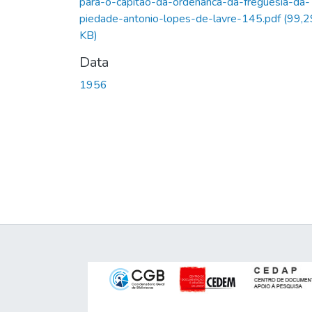
para-o-capitao-da-ordenanca-da-freguesia-da-
piedade-antonio-lopes-de-lavre-145.pdf
(99,2
KB)
Data
1956