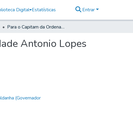
lioteca Digital
Estatísticas
Entrar
Para o Capitam da Ordenança da Freguesia da Piedade Antonio Lopes de Lavre
dade Antonio Lopes
aldanha (Governador