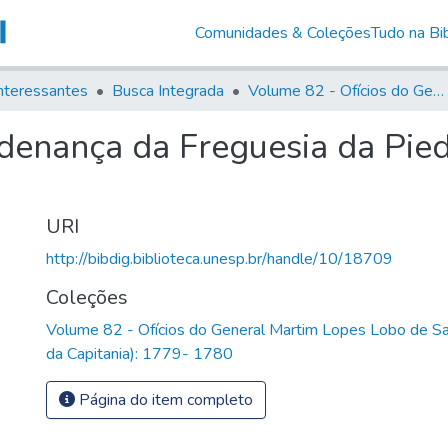
Comunidades & Coleções
Tudo na Bib
nteressantes
Busca Integrada
Volume 82 - Ofícios do General Martim Lopes Lobo de Saldanha (Governador da Capitania): 1779- 1780
denança da Freguesia da Pie
URI
http://bibdig.biblioteca.unesp.br/handle/10/18709
Coleções
Volume 82 - Ofícios do General Martim Lopes Lobo de S
da Capitania): 1779- 1780
Página do item completo