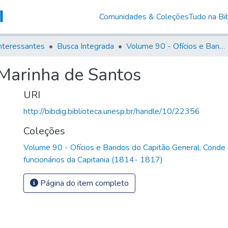
Comunidades & Coleções
Tudo na Bib
nteressantes
Busca Integrada
Volume 90 - Ofícios e Bandos do Capitão General, Conde de Palma, aos funcionários da Capitania (1814- 1817)
 Marinha de Santos
URI
http://bibdig.biblioteca.unesp.br/handle/10/22356
Coleções
Volume 90 - Ofícios e Bandos do Capitão General, Conde
funcionários da Capitania (1814- 1817)
Página do item completo