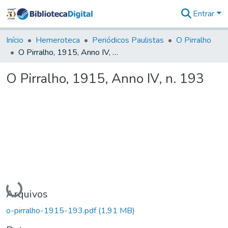
Entrar
Comunidades
&
Início
Hemeroteca
Periódicos Paulistas
O Pirralho
Coleções
O Pirralho, 1915, Anno IV, n. 193
Tudo na
Biblioteca
O Pirralho, 1915, Anno IV, n. 193
Digital
Estatísticas
Carregando...
Arquivos
o-pirralho-1915-193.pdf
(1,91 MB)