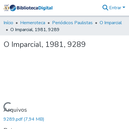
Entrar
Comunidades
&
Início
Hemeroteca
Periódicos Paulistas
O Imparcial
Coleções
O Imparcial, 1981, 9289
Tudo na
Biblioteca
O Imparcial, 1981, 9289
Digital
Estatísticas
Carregando...
Arquivos
9289.pdf
(7,94 MB)