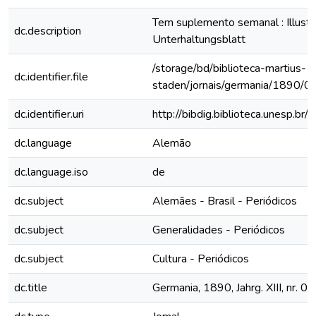
Tem suplemento semanal : Illustri
dc.description
Unterhaltungsblatt
/storage/bd/biblioteca-martius-
dc.identifier.file
staden/jornais/germania/1890/0
dc.identifier.uri
http://bibdig.biblioteca.unesp.b
dc.language
Alemão
dc.language.iso
de
dc.subject
Alemães - Brasil - Periódicos
dc.subject
Generalidades - Periódicos
dc.subject
Cultura - Periódicos
dc.title
Germania, 1890, Jahrg. XIII, nr. 0