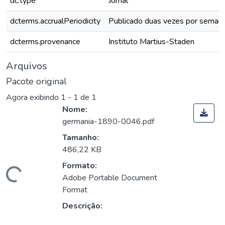
dc.type
Jornal
dcterms.accrualPeriodicity
Publicado duas vezes por seman
dcterms.provenance
Instituto Martius-Staden
Arquivos
Pacote original
Agora exibindo
1 - 1 de 1
Nome:
germania-1890-0046.pdf
Tamanho:
486,22 KB
Formato:
Carregando...
Adobe Portable Document
Format
Descrição: