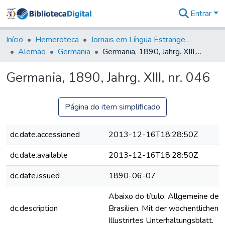
Entrar
Comunidades
&
Início
Hemeroteca
Jornais em Língua Estrangeira
Coleções
Alemão
Germania
Germania, 1890, Jahrg. XIII, nr. 046
Tudo na
Biblioteca
Germania, 1890, Jahrg. XIII, nr. 046
Digital
Estatísticas
Página do item simplificado
dc.date.accessioned
2013-12-16T18:28:50Z
dc.date.available
2013-12-16T18:28:50Z
dc.date.issued
1890-06-07
Abaixo do título: Allgemeine deut
dc.description
Brasilien. Mit der wöchentlichen B
Illustrirtes Unterhaltungsblatt.