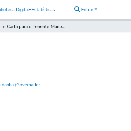
lioteca Digital
Estatísticas
Entrar
Carta para o Tenente Manoel José da Graça
aldanha (Governador