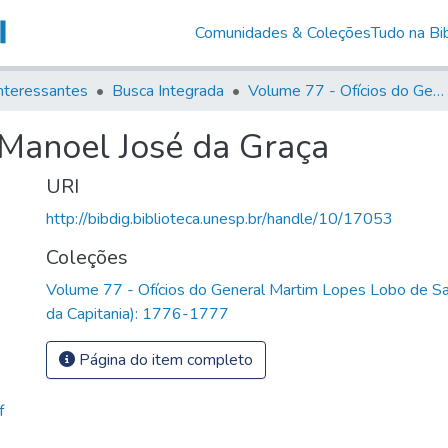
Comunidades & Coleções
Tudo na Bib
nteressantes
Busca Integrada
Volume 77 - Ofícios do General Martim Lopes Lobo de Saldanha (Governador da Capitania): 1776-1777
 Manoel José da Graça
URI
http://bibdig.biblioteca.unesp.br/handle/10/17053
Coleções
Volume 77 - Ofícios do General Martim Lopes Lobo de S
da Capitania): 1776-1777
Página do item completo
f