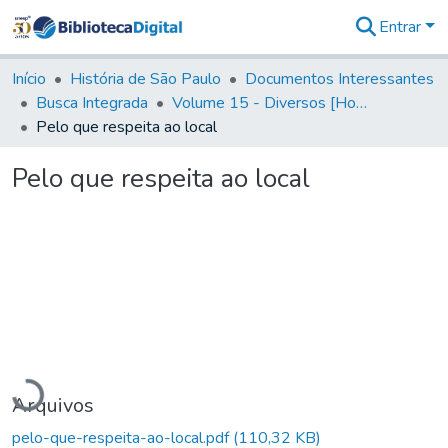
Entrar
Comunidades
&
Início
História de São Paulo
Documentos Interessantes
Coleções
Busca Integrada
Volume 15 - Diversos [Homenagens, termos e elevação de vila]
Tudo na
Pelo que respeita ao local
Biblioteca
Digital
Pelo que respeita ao local
Estatísticas
Carregando...
Arquivos
pelo-que-respeita-ao-local.pdf
(110,32 KB)