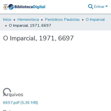
Entrar
Comunidades
&
Início
Hemeroteca
Periódicos Paulistas
O Imparcial
Coleções
O Imparcial, 1971, 6697
Tudo na
Biblioteca
O Imparcial, 1971, 6697
Digital
Estatísticas
Carregando...
Arquivos
6697.pdf
(5,36 MB)