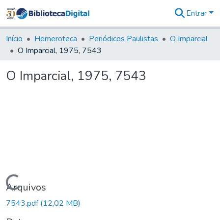
Entrar
Comunidades
&
Início
Hemeroteca
Periódicos Paulistas
O Imparcial
Coleções
O Imparcial, 1975, 7543
Tudo na
Biblioteca
O Imparcial, 1975, 7543
Digital
Estatísticas
Carregando...
Arquivos
7543.pdf
(12,02 MB)