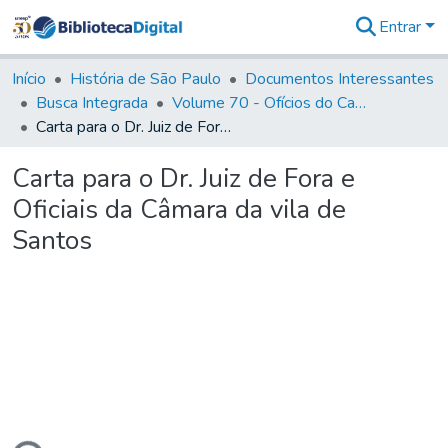
Entrar
Comunidades
&
Início
História de São Paulo
Documentos Interessantes
Coleções
Busca Integrada
Volume 70 - Ofícios do Capitão General Martins Lopes de Saldanha aos diversos funcionários da Capitania (1775-1776)
Tudo na
Carta para o Dr. Juiz de Fora e Oficiais da Câmara da vila de Santos
Biblioteca
Digital
Carta para o Dr. Juiz de Fora e
Estatísticas
Oficiais da Câmara da vila de
Santos