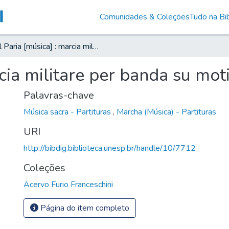
Comunidades & Coleções
Tudo na Bib
Il Paria [música] : marcia militare per banda su motivi dell'opera
rcia militare per banda su mot
Palavras-chave
Música sacra - Partituras
,
Marcha (Música) - Partituras
URI
http://bibdig.biblioteca.unesp.br/handle/10/7712
Coleções
Acervo Furio Franceschini
Página do item completo