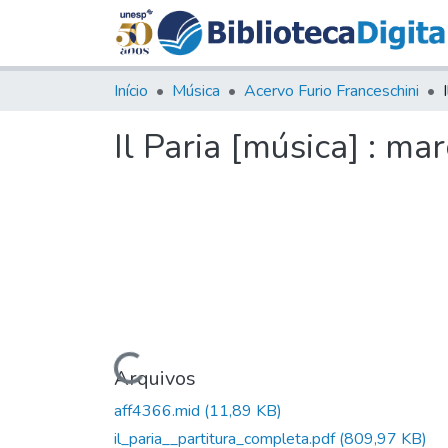
Início
Música
Acervo Furio Franceschini
Il Paria [música] : ma
Carregando...
Arquivos
aff4366.mid
(11,89 KB)
il_paria__partitura_completa.pdf
(809,97 KB)