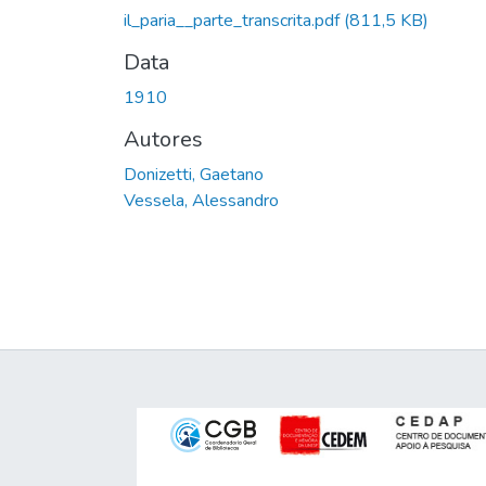
il_paria__parte_transcrita.pdf
(811,5 KB)
Data
1910
Autores
Donizetti, Gaetano
Vessela, Alessandro