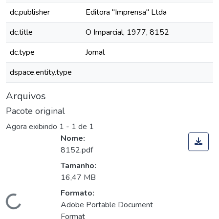
dc.publisher
Editora "Imprensa" Ltda
dc.title
O Imparcial, 1977, 8152
dc.type
Jornal
dspace.entity.type
Arquivos
Pacote original
Agora exibindo
1 - 1 de 1
Nome:
8152.pdf
Tamanho:
16,47 MB
Formato:
Carregando...
Adobe Portable Document
Format