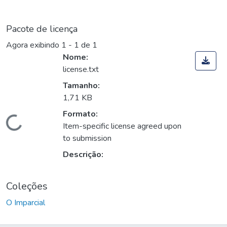
Pacote de licença
Agora exibindo
1 - 1 de 1
Nome:
license.txt
Tamanho:
1,71 KB
Formato:
Carregando...
Item-specific license agreed upon
to submission
Descrição:
Coleções
O Imparcial