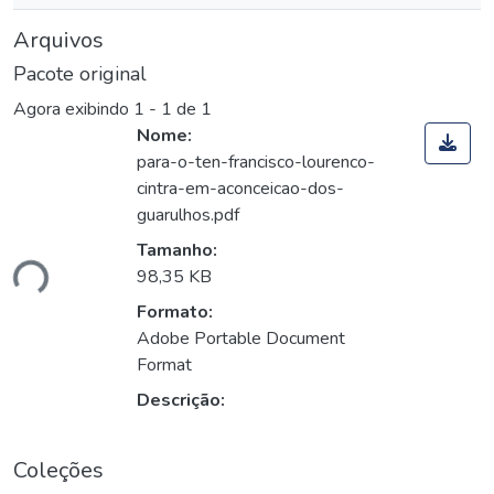
Arquivos
Pacote original
Agora exibindo
1 - 1 de 1
Nome:
para-o-ten-francisco-lourenco-
cintra-em-aconceicao-dos-
guarulhos.pdf
Tamanho:
ndo...
98,35 KB
Formato:
Adobe Portable Document
Format
Descrição:
Coleções