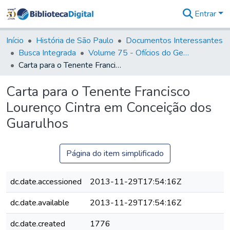
Entrar
Comunidades
&
Início
História de São Paulo
Documentos Interessantes
Coleções
Busca Integrada
Volume 75 - Ofícios do General Martim Lopes Lobo de Saldanha (Governador da Capitania): 1776-1777
Tudo na
Carta para o Tenente Francisco Lourenço Cintra em Conceição dos Guarulhos
Biblioteca
Digital
Carta para o Tenente Francisco
Estatísticas
Lourenço Cintra em Conceição dos
Guarulhos
Página do item simplificado
dc.date.accessioned
2013-11-29T17:54:16Z
dc.date.available
2013-11-29T17:54:16Z
dc.date.created
1776