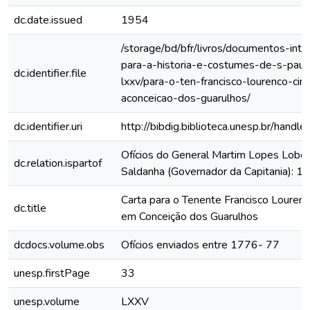
dc.date.issued
1954
/storage/bd/bfr/livros/documentos-int
para-a-historia-e-costumes-de-s-paul
dc.identifier.file
lxxv/para-o-ten-francisco-lourenco-cin
aconceicao-dos-guarulhos/
dc.identifier.uri
http://bibdig.biblioteca.unesp.br/hand
Ofícios do General Martim Lopes Lobo
dc.relation.ispartof
Saldanha (Governador da Capitania): 
Carta para o Tenente Francisco Lourenç
dc.title
em Conceição dos Guarulhos
dcdocs.volume.obs
Ofícios enviados entre 1776- 77
unesp.firstPage
33
unesp.volume
LXXV