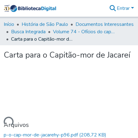
Entrar
Comunidades
&
Início
História de São Paulo
Documentos Interessantes
Coleções
Busca Integrada
Volume 74 - Ofícios do capitão General Martim Lopes Lobo de Saldanha às Câmaras e Comandantes da Capitania (1775)
Tudo na
Carta para o Capitão-mor de Jacareí
Biblioteca
Digital
Carta para o Capitão-mor de Jacareí
Estatísticas
ando...
Arquivos
p-o-cap-mor-de-jacarehy-p96.pdf
(208,72 KB)